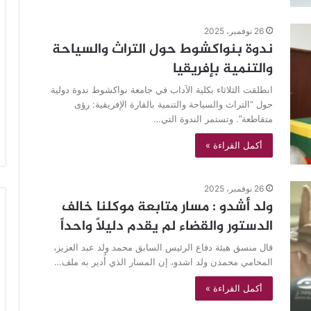
26 نوفمبر، 2025
ندوة بنواكشوط حول التراث والسياحة
والتنمية بإفريقيا
انطلقت الثلاثاء بكلية الآداب في جامعة نواكشوط ندوة دولية
حول “التراث والسياحة والتنمية بالقارة الإفريقية: رؤى
متقاطعة”. وتستمر الندوة التي…
أكمل القراءة »
26 نوفمبر، 2025
ولد أشدو : مسار متابعة موكلنا خالف
الدستور والقضاء لم يقدم دليلاً واحداً
قال منسق هيئة دفاع الرئيس السابق محمد ولد عبد العزيز،
المحامي محمدن ولد اشدو، إن المسار الذي أُدير به ملف…
أكمل القراءة »