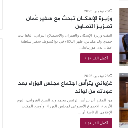
26 نوفمبر، 2025
وزيـرة الإسكـان تبحث مع سفير عُمان
تعـزيـز التعـاون
التقت وزيرة الإسكان والعمران والاستصلاح الترابي، الناها بنت
حمدي ولد مكناس، ظهر الثلاثاء في تواكشوط، سفير سلطنة
عمان لدى موريتانيا،…
أكمل القراءة »
26 نوفمبر، 2025
غزواني يترأس اجتماع مجلس الوزراء بعد
عودته من لواند
من المقرر أن يترأس الرئيس محمد ولد الشيخ الغزواني، اليوم
الأربعاء، الاجتماع الأسبوعي لمجلس الوزراء. وأوضح المكتب
الإعلامي للرئاسة أن…
أكمل القراءة »