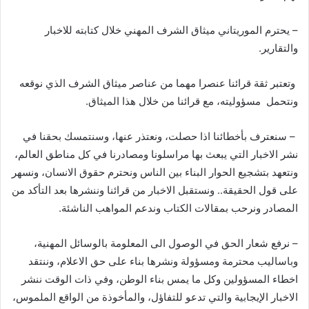
– يحترم الموريتاني ميثاق الشرف المهني خلال كتابته للاخبار
والتقارير.
وتعتبر ثقة قرائنا عنصرا مهما من عناصر ميثاق الشرف الذي نوقعه
ونتحمل مسؤوليته، مع قرائنا من خلال هذا الميثاق.
– سنعترف بأخطائنا اذا حصلت، ونعتذر عنها، وسنتمسك بحقنا في
نشر الاخبار التي يبعث بها مراسلونا ومصادرنا في كل مناطق العالم،
ونتعهد بتشجيع الحوار البناء بين الناس ونحترم حقوق الانسان، ونسهر
على قول الحقيقة.. ونستقبل الاخبار من قرائنا وننشرها بعد التأكد من
المصادر ونرحب بمقالات الكتاب وندعم المواهب الناشئة.
– نرفع شعار الحق في الوصول الى المعلومة بالوسائل المهنية،
وباساليب محترمة ومسؤولة ونشرها بناء على حق الاعلام، وننتقد
اخطاء المسؤولين وكل ما يمس بناء الوطن، وفي ذات الوقت ننشر
الاخبار الإيجابية والتي تدعو للتفاؤل، والمأخوذة من الواقع الملموس،