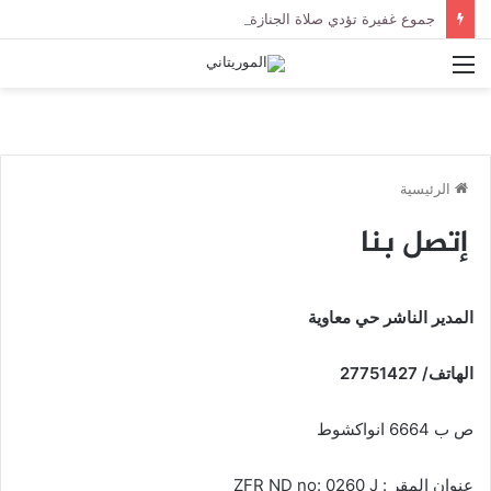
جموع غفيرة تؤدي صلاة الجنازة على الراحل الخليل ولد الطيب في جامع ابن عباس
القائمة
الرئيسية
إتصل بنا
المدير الناشر حي معاوية
الهاتف/ 27751427
ص ب 6664 انواكشوط
عنوان المقر : ZFR ND no: 0260 J