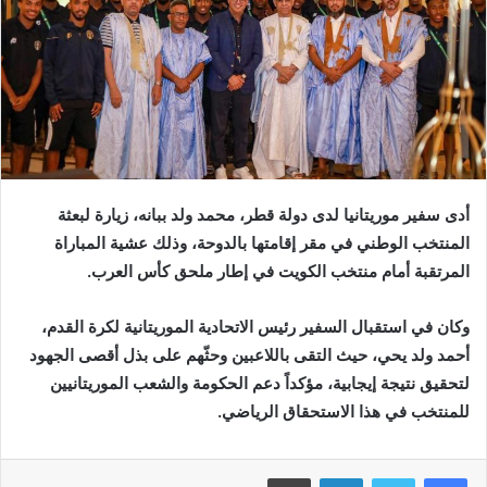
أدى سفير موريتانيا لدى دولة قطر، محمد ولد ببانه، زيارة لبعثة
المنتخب الوطني في مقر إقامتها بالدوحة، وذلك عشية المباراة
المرتقبة أمام منتخب الكويت في إطار ملحق كأس العرب.
وكان في استقبال السفير رئيس الاتحادية الموريتانية لكرة القدم،
أحمد ولد يحي، حيث التقى باللاعبين وحثّهم على بذل أقصى الجهود
لتحقيق نتيجة إيجابية، مؤكداً دعم الحكومة والشعب الموريتانيين
للمنتخب في هذا الاستحقاق الرياضي.
فيسبوك
تويتر
لينكدإن
طباعة