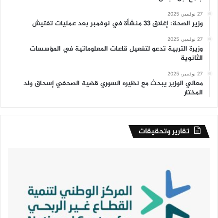
27 نوفمبر، 2025
وزير الصحة: إغلاق 33 منشأة في نوفمبر بعد عمليات تفتيش
27 نوفمبر، 2025
وزيرة التربية تدعو لتفعيل قاعات المعلوماتية في المؤسسات
الثانوية
27 نوفمبر، 2025
معالي الوزير يبحث مع نظيره السوري قضية الصحفي إسحاق ولد
المختار
تقارير وتحقيقات