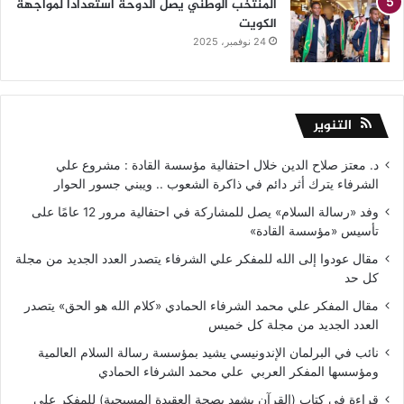
المنتخب الوطني يصل الدوحة استعدادا لمواجهة
الكويت
24 نوفمبر، 2025
التنوير
د. معتز صلاح الدين خلال احتفالية مؤسسة القادة : مشروع علي
الشرفاء يترك أثر دائم في ذاكرة الشعوب .. ويبني جسور الحوار
وفد «رسالة السلام» يصل للمشاركة في احتفالية مرور 12 عامًا على
تأسيس «مؤسسة القادة»
مقال عودوا إلى الله للمفكر علي الشرفاء يتصدر العدد الجديد من مجلة
كل حد
مقال المفكر علي محمد الشرفاء الحمادي «كلام الله هو الحق» يتصدر
العدد الجديد من مجلة كل خميس
نائب في البرلمان الإندونيسي يشيد بمؤسسة رسالة السلام العالمية
ومؤسسها المفكر العربي علي محمد الشرفاء الحمادي
قراءة في كتاب (القرآن يشهد بصحة العقيدة المسيحية) للمفكر على