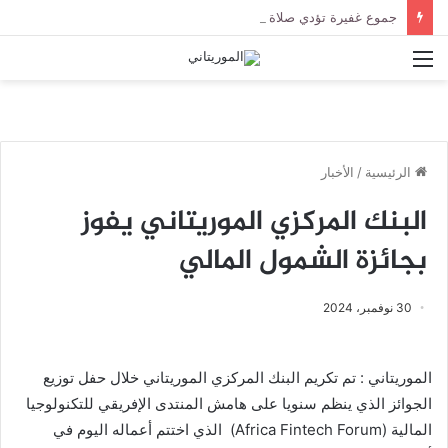
جموع غفيرة تؤدي صلاة الجنازة على الراحل الخليل ولد الطيب في جامع ابن عباس
القائمة
الرئيسية
/
الأخبار
البنك المركزي الموريتاني يفوز
بجائزة الشمول المالي
30 نوفمبر، 2024
الموريتاني : تم تكريم البنك المركزي الموريتاني خلال حفل توزيع
الجوائز الذي ينظم سنويا على هامش المنتدى الإفريقي للتكنولوجيا
المالية (Africa Fintech Forum) الذي اختتم أعماله اليوم في