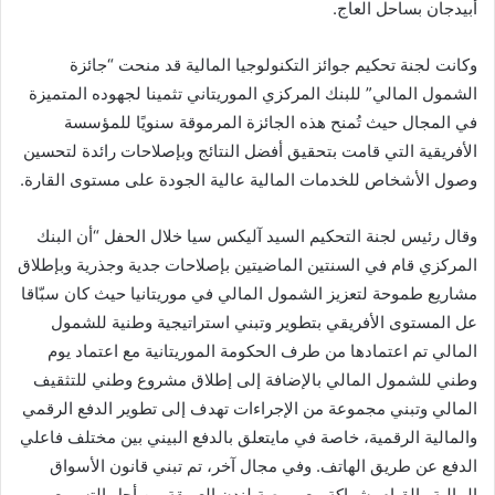
أبيدجان بساحل العاج.
وكانت لجنة تحكيم جوائز التكنولوجيا المالية قد منحت “جائزة
الشمول المالي” للبنك المركزي الموريتاني تثمينا لجهوده المتميزة
في المجال حيث تُمنح هذه الجائزة المرموقة سنويًا للمؤسسة
الأفريقية التي قامت بتحقيق أفضل النتائج وبإصلاحات رائدة لتحسين
وصول الأشخاص للخدمات المالية عالية الجودة على مستوى القارة.
وقال رئيس لجنة التحكيم السيد آليكس سيا خلال الحفل “أن البنك
المركزي قام في السنتين الماضيتين بإصلاحات جدية وجذرية وبإطلاق
مشاريع طموحة لتعزيز الشمول المالي في موريتانيا حيث كان سبّاقا
عل المستوى الأفريقي بتطوير وتبني استراتيجية وطنية للشمول
المالي تم اعتمادها من طرف الحكومة الموريتانية مع اعتماد يوم
وطني للشمول المالي بالإضافة إلى إطلاق مشروع وطني للتثقيف
المالي وتبني مجموعة من الإجراءات تهدف إلى تطوير الدفع الرقمي
والمالية الرقمية، خاصة في مايتعلق بالدفع البيني بين مختلف فاعلي
الدفع عن طريق الهاتف. وفي مجال آخر، تم تبني قانون الأسواق
المالية والقيام بشراكة مع بورصة لندن العريقة من أجل التسريع