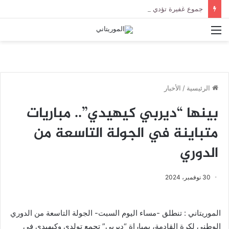
جموع غفيرة تؤدي صلاة الجنازة على الراحل الخليل ولد الطيب في جامع ابن عباس
القائمة
الرئيسية
/
الأخبار
بينها “ديربي كيهيدي”.. مباريات
متباينة في الجولة التاسعة من
الدوري
30 نوفمبر، 2024
الموريتاني : تنطلق -مساء اليوم السبت- الجولة التاسعة من الدوري
الوطني لكرة القادمة، بمباراة “ديربي” تجمع تولدى وكيهيدي في