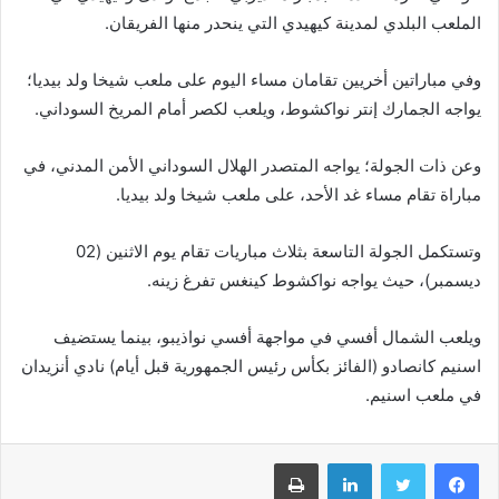
الملعب البلدي لمدينة كيهيدي التي ينحدر منها الفريقان.
وفي مباراتين أخريين تقامان مساء اليوم على ملعب شيخا ولد بيديا؛
يواجه الجمارك إنتر نواكشوط، ويلعب لكصر أمام المريخ السوداني.
وعن ذات الجولة؛ يواجه المتصدر الهلال السوداني الأمن المدني، في
مباراة تقام مساء غد الأحد، على ملعب شيخا ولد بيديا.
وتستكمل الجولة التاسعة بثلاث مباريات تقام يوم الاثنين (02
ديسمبر)، حيث يواجه نواكشوط كينغس تفرغ زينه.
ويلعب الشمال أفسي في مواجهة أفسي نواذيبو، بينما يستضيف
اسنيم كانصادو (الفائز بكأس رئيس الجمهورية قبل أيام) نادي أنزيدان
في ملعب اسنيم.
فيسبوك
تويتر
لينكدإن
طباعة