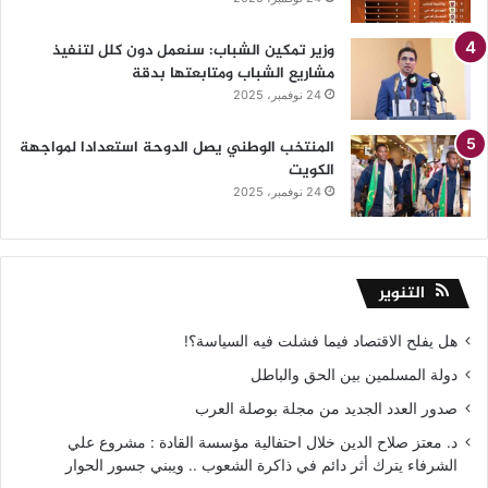
وزير تمكين الشباب: سنعمل دون كلل لتنفيذ
مشاريع الشباب ومتابعتها بدقة
24 نوفمبر، 2025
المنتخب الوطني يصل الدوحة استعدادا لمواجهة
الكويت
24 نوفمبر، 2025
التنوير
هل يفلح الاقتصاد فيما فشلت فيه السياسة؟!
دولة المسلمين بين الحق والباطل
صدور العدد الجديد من مجلة بوصلة العرب
د. معتز صلاح الدين خلال احتفالية مؤسسة القادة : مشروع علي
الشرفاء يترك أثر دائم في ذاكرة الشعوب .. ويبني جسور الحوار