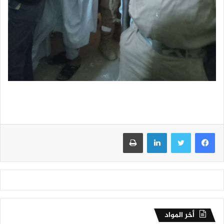
فيسبوك
تويتر
لينكدإن
طباعة
أخر المواد