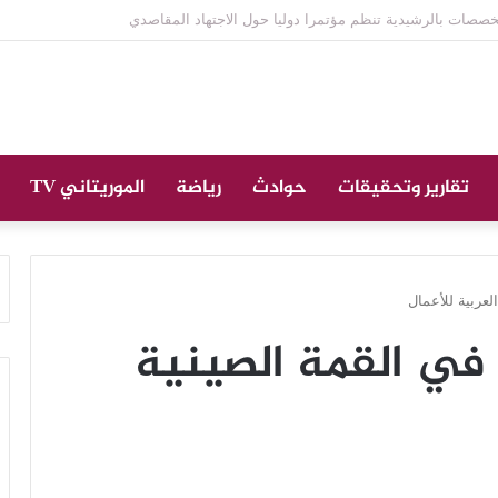
نازة على الراحل الخليل ولد الطيب في جامع ابن عباس
تقارير وتحقيقات
حوادث
رياضة
الموريتاني TV
لعربية للأعمال
 في القمة الصينية