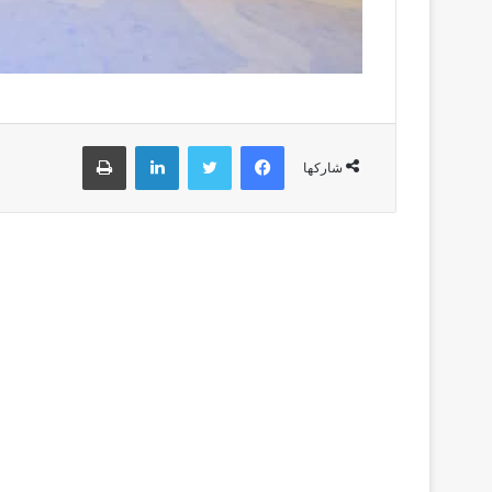
فيسبوك
تويتر
لينكدإن
طباعة
شاركها