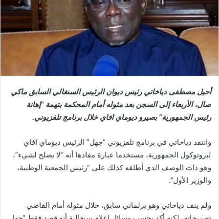
أحيل مصطفى دياخاتي رئيس ديوان الرئيس السنغالي السابق ماكي
صال، الأربعاء إلى السجن بعد مثوله أمام المحكمة بتهمة “إهانة
رئيس الجمهورية” بصيرو ديوماي افاي خلال برنامج تلفزيوني.
وانتقد دياخاتي في برنامج تلفزيوني “جهل” الرئيس ديوماي افاي
لبروتوكول الجمهورية، مستخدما عبارة مفادها أنه “لا يصلح لشيء”،
وهو ذات الوصف الذي أطلقه كذلك على “رئيس الجمعية الوطنية،
والوزير الأول”.
ولم ينف دياخاتي وهو برلماني سابق، خلال مثوله أمام القاضي
تصريحاته، لكنه أكد بحسب وسائل إعلام سنغالية أنه قصد فقط “جهل