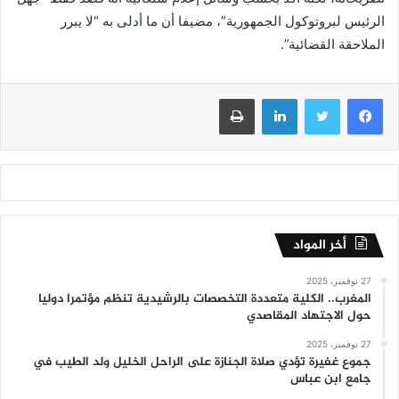
الرئيس لبروتوكول الجمهورية”، مضيفا أن ما أدلى به “لا يبرر
الملاحقة القضائية”.
فيسبوك
تويتر
لينكدإن
طباعة
أخر المواد
27 نوفمبر، 2025
المغرب.. الكلية متعددة التخصصات بالرشيدية تنظم مؤتمرا دوليا
حول الاجتهاد المقاصدي
27 نوفمبر، 2025
جموع غفيرة تؤدي صلاة الجنازة على الراحل الخليل ولد الطيب في
جامع ابن عباس