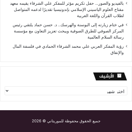
بالفيديو والصور… حفل تكريم مؤثر للمفكر علي الشرفاء يقيمه معهد
مفتاح العلوم الياسيني الإسلامي بإندونيسيا تقديرًا لدعمه المتواصل
لطلاب القرآن واللغة العربية
في ختام زيارته إلى البوسنة والهرسك.. د. حسن حماد يلتقي رئيس
المركز الصوفي للطرق الصوفية ويبحث تعزيز التعاون مع مؤسسة
رسالة السلام العالمية
رؤية المفكر العربي علي محمد الشرفاء الحمادي في فلسفة المال
والإنفاق
الأرشيف
الأرشيف
جميع الحقوق محفوظة للموريتاني © 2026