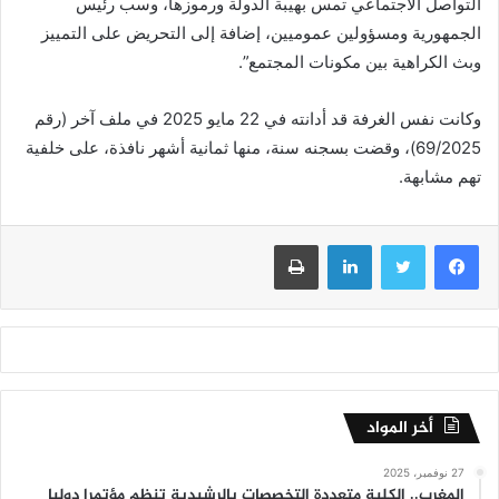
التواصل الاجتماعي تمس بهيبة الدولة ورموزها، وسب رئيس
الجمهورية ومسؤولين عموميين، إضافة إلى التحريض على التمييز
وبث الكراهية بين مكونات المجتمع”.
وكانت نفس الغرفة قد أدانته في 22 مايو 2025 في ملف آخر (رقم
69/2025)، وقضت بسجنه سنة، منها ثمانية أشهر نافذة، على خلفية
تهم مشابهة.
فيسبوك
تويتر
لينكدإن
طباعة
أخر المواد
27 نوفمبر، 2025
المغرب.. الكلية متعددة التخصصات بالرشيدية تنظم مؤتمرا دوليا