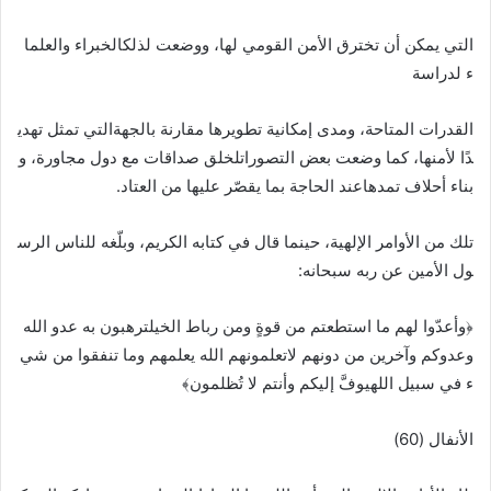
التي يمكن أن تخترق الأمن القومي لها، ووضعت لذلكالخبراء والعلما
ء لدراسة
القدرات المتاحة، ومدى إمكانية تطويرها مقارنة بالجهةالتي تمثل تهدي
دًا لأمنها، كما وضعت بعض التصوراتلخلق صداقات مع دول مجاورة، و
بناء أحلاف تمدهاعند الحاجة بما يقصّر عليها من العتاد.
تلك من الأوامر الإلهية، حينما قال في كتابه الكريم، وبلّغه للناس الرس
ول الأمين عن ربه سبحانه:
﴿وأعدّوا لهم ما استطعتم من قوةٍ ومن رباط الخيلترهبون به عدو الله
وعدوكم وآخرين من دونهم لاتعلمونهم الله يعلمهم وما تنفقوا من شي
ء في سبيل اللهيوفَّ إليكم وأنتم لا تُظلمون﴾
الأنفال (60)