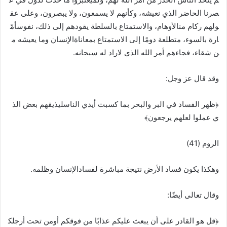
صرنا الحاضر الذي نعيشه، وكأنهم لا يسمعون، ولا يبصرون، وعلى عق
ولهم ركام منالأوهام، والاستمتاع بالسلطة يقودهم إلى ذلك، نفوسأمّ
ارة بالسوء، متطلعة دومًا إلى الاستمتاع بمعاناةالإنسان وما يعيشه م
ن شقاء، فجاءهم أمر الله الذي لاراد له سبحانه.
وقد قال عز وجل:
﴿ظهر الفساد في البر والبحر بما كسبت أيدي الناسليذيقهم بعض الذ
ي عملوا لعلهم يرجعون﴾
الروم (41)
وهكذا يكون فساد الأرض نتيجة مباشرة لفسادالإنسان وظلمه.
وقال تعالى أيضًا:
﴿قل هو القادر على أن يبعث عليكم عذابًا من فوقكم أومن تحت أرجلك