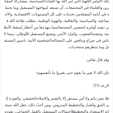
تلك الأوامر الإلهية التي أمر الله بها القياداتالسياسية، بمشاركة المفك
رين والعلماء في المجتمعات، أن تستعد لمواجهة المستقبل وما يحمل
ه في أيامه المقبلةمن تحديات على كل المستويات: الاقتصادية، والاج
تماعية، والسياسية، والثقافية، والهوية الوطنية، يتطلب طاعة الله ف
ي تنفيذ أوامره لتحصين المجتمعاتمما يتهددها من أخطار تُسقط الأنظ
مة، وتتشتتالشعوب، وتُشرّد الأسر، ويضيع المستقبل للأوطان، بينما ال
ناس في صراع وتنافس على المصالحالشخصية الآنية، ناسين المستق
بل وما ينتظرهم منتحديات.
وقد قال تعالى:
﴿إن الله لا يغير ما بقوم حتى يغيروا ما بأنفسهم﴾
الرعد (11)
فلا نصرَ دائم ولا أمن مستقر إلا بالتغيير والإصلاحالحقيقي، والعودة إل
ى الحق والعدل والتخطيط المدروس. ومن أحبّ ذلك، جعل الله سبح
انه الاستعداد والتخطيطلاحتمالات المستقبل بالعمل الجماعي، تقوده