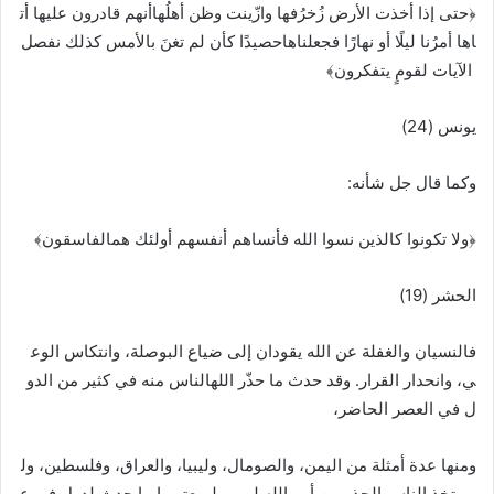
﴿حتى إذا أخذت الأرض زُخرُفها وازّينت وظن أهلُهاأنهم قادرون عليها أت
اها أمرُنا ليلًا أو نهارًا فجعلناهاحصيدًا كأن لم تغنَ بالأمس كذلك نفصل
الآيات لقومٍ يتفكرون﴾
يونس (24)
وكما قال جل شأنه:
﴿ولا تكونوا كالذين نسوا الله فأنساهم أنفسهم أولئك همالفاسقون﴾
الحشر (19)
فالنسيان والغفلة عن الله يقودان إلى ضياع البوصلة، وانتكاس الوع
ي، وانحدار القرار. وقد حدث ما حذّر اللهالناس منه في كثير من الدو
ل في العصر الحاضر،
ومنها عدة أمثلة من اليمن، والصومال، وليبيا، والعراق، وفلسطين، ول
م يتخذ الناس الحذر من أمر الله لهم، ولميعتبروا ما حدث لدول في ع