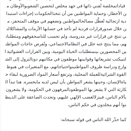
قياداتمخلصة تُفني ذاتها في جهد مخلص لتحصين الشعوبوالأوطان م
ن الأخطار، وحماية المواطنين من أن تتخذالحكومات إجراءات استبدا
دية ارتجالية تُعطِّل مصالحالمواطنين وتضعهم في موقف المتحفز، م
ن خلال صدورقرارات فردية لم تأخذ في حسابها الأزمات والمشاكلالت
ي تنتج عن قرارات غير مدروسة، ولم تحسب للناسحقوقهم ومتطلبات
هم، مما ينتج عنه خلل في النظامالاجتماعي، وتُفرض حاجات المواطن
ين المحصورين بينمتطلبات الحياة اليومية، وبين القرارات العشوائية ا
لتييكتب تشريعاتها وقوانينها موظفون في مكاتبهم دونالنزول إلى الش
وارع ودراسة ظروف المواطنينواحتياجاتهم، مع المتغيرات في هبوط
القوة الشرائيةللعملة المحلية، وترتفع أسعار المواد الضرورية لبقاء ح
ياةالإنسان، وحينها يشعر المواطن بأن ليس لديه مايخسره. هنا تبدأ ال
كارثة التي لا يشعر بها الموظفونالمرفهون في الحكومة، ولا يشعرون
بآلام الناس، فينزلالغضب الإلهي عليهم، وتحدث الصاعقة على الذينظ
نوا أنهم مخلدون في حكم الناس،
كما حذّر الله الناس في قوله سبحانه: