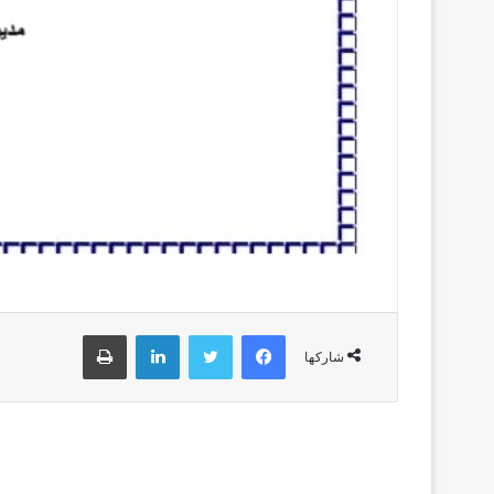
فيسبوك
تويتر
لينكدإن
طباعة
شاركها