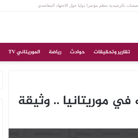
ازة على الراحل الخليل ولد الطيب في جامع ابن عباس
تقارير وتحقيقات
حوادث
رياضة
الموريتاني TV
في موريتانيا .. وثيقة