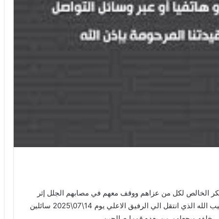
شكر الخالص لكل من عزاهم ووقف معهم في مصابهم الجلل إثر
رحيل إبنهم البار محمد ولد أزناكي من فخذ أولاد سيد حيب الله الذي انتقل الي الرفيق الاعلي يوم 14\07\2025 سائلين
في خلفه ويجعلهم من بعده قوما صالحين .