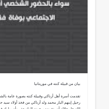
بيان من قبيلة كنته في موريتانيا
تقدمت أسرة أهل أزناكي وقبيلة كنته بصورة عامة بال
الله جل جلاله أن يتغمده برحمته الواسعة , وأن يبارك 