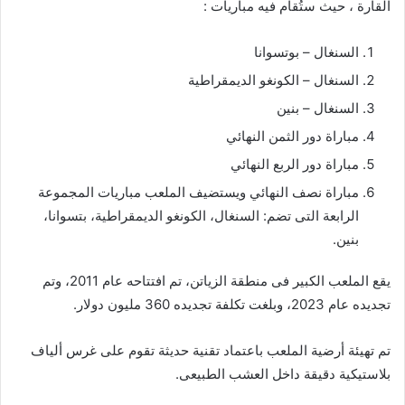
القارة ، حيث ستُقام فيه مباريات :
السنغال – بوتسوانا
السنغال – الكونغو الديمقراطية
السنغال – بنين
مباراة دور الثمن النهائي
مباراة دور الربع النهائي
مباراة نصف النهائي ويستضيف الملعب مباريات المجموعة
الرابعة التى تضم: السنغال، الكونغو الديمقراطية، بتسوانا،
بنين.
يقع الملعب الكبير فى منطقة الزياتن، تم افتتاحه عام 2011، وتم
تجديده عام 2023، وبلغت تكلفة تجديده 360 مليون دولار.
تم تهيئة أرضية الملعب باعتماد تقنية حديثة تقوم على غرس ألياف
بلاستيكية دقيقة داخل العشب الطبيعى.