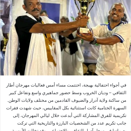
في أجواء احتفالية بهيجة، اختتمت مساء أمس فعاليات مهرجان أطار
الثقافي – وديان الخروب وسط حضور جماهيري واسع وتفاعل كبير
من ساكنة ولاية آدرار والضيوف القادمين من مختلف ولايات الوطن.
السهرة الختامية كانت استثنائية بكل المقاييس، حيث شهدت فقرات
تكريمية للفرق المشاركة التي أبدعت خلال ليالي المهرجان، إلى
جانب تكريم عدد من الشخصيات البارزة والتاريخية التي تركت
بصماتها في سجل آدرار الثقافي والاجتماعي. وقد تخللت الأمسية