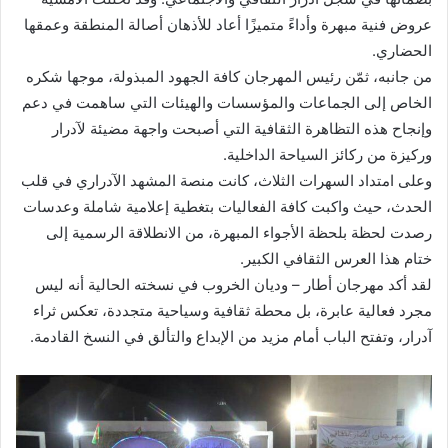
عروض فنية مبهرة وأداءً متميزًا أعاد للأذهان أصالة المنطقة وعمقها
الحضاري.
من جانبه، ثمّن رئيس المهرجان كافة الجهود المبذولة، موجها شكره
الخاص إلى الجماعات والمؤسسات والهيئات التي ساهمت في دعم
وإنجاح هذه التظاهرة الثقافية التي أصبحت واجهة مضيئة لآدرار
وركيزة من ركائز السياحة الداخلية.
وعلى امتداد السهرات الثلاث، كانت منصة المشهد الآدراري في قلب
الحدث، حيث واكبت كافة الفعاليات بتغطية إعلامية شاملة وعدسات
رصدت لحظة بلحظة الأجواء المبهرة، من الانطلاقة الرسمية إلى
ختام هذا العرس الثقافي الكبير.
لقد أكد مهرجان أطار – وديان الخروب في نسخته الحالية أنه ليس
مجرد فعالية عابرة، بل محطة ثقافية وسياحية متجددة، تعكس ثراء
آدرار، وتفتح الباب أمام مزيد من الإبداع والتألق في النسخ القادمة.