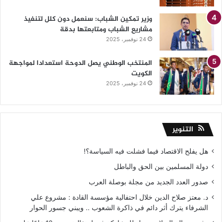
وزير تمكين الشباب: سنعمل دون كلل لتنفيذ
مشاريع الشباب ومتابعتها بدقة
24 نوفمبر، 2025
المنتخب الوطني يصل الدوحة استعدادا لمواجهة
الكويت
24 نوفمبر، 2025
التنوير
هل يفلح الاقتصاد فيما فشلت فيه السياسة؟!
دولة المسلمين بين الحق والباطل
صدور العدد الجديد من مجلة بوصلة العرب
د. معتز صلاح الدين خلال احتفالية مؤسسة القادة : مشروع علي
الشرفاء يترك أثر دائم في ذاكرة الشعوب .. ويبني جسور الحوار