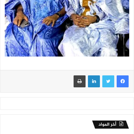
فيسبوك
تويتر
لينكدإن
طباعة
أخر المواد