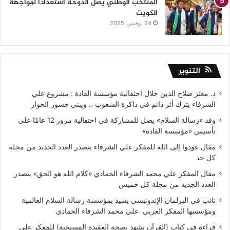
المنتخب الوطني يصل الدوحة استعدادا لمواجهة
الكويت
24 نوفمبر، 2025
التنوير
د. معتز صلاح الدين خلال احتفالية مؤسسة القادة : مشروع علي
الشرفاء يترك أثر دائم في ذاكرة الشعوب .. ويبني جسور الحوار
وفد «رسالة السلام» يصل للمشاركة في احتفالية مرور 12 عامًا على
تأسيس «مؤسسة القادة»
مقال عودوا إلى الله للمفكر علي الشرفاء يتصدر العدد الجديد من مجلة
كل حد
مقال المفكر علي محمد الشرفاء الحمادي «كلام الله هو الحق» يتصدر
العدد الجديد من مجلة كل خميس
نائب في البرلمان الإندونيسي يشيد بمؤسسة رسالة السلام العالمية
ومؤسسها المفكر العربي علي محمد الشرفاء الحمادي
قراءة في كتاب (القرآن يشهد بصحة العقيدة المسيحية) للمفكر على