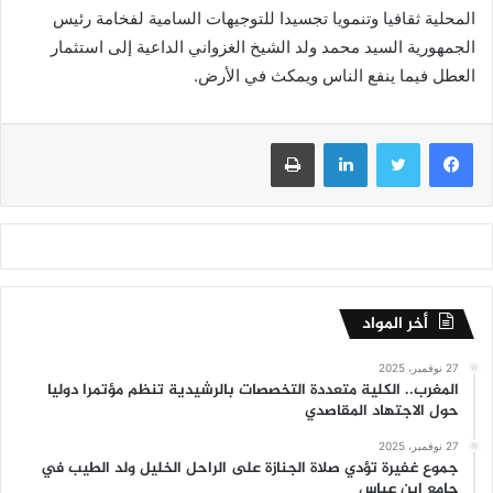
المحلية ثقافيا وتنمويا تجسيدا للتوجيهات السامية لفخامة رئيس
الجمهورية السيد محمد ولد الشيخ الغزواني الداعية إلى استثمار
العطل فيما ينفع الناس ويمكث في الأرض.
فيسبوك
تويتر
لينكدإن
طباعة
أخر المواد
27 نوفمبر، 2025
المغرب.. الكلية متعددة التخصصات بالرشيدية تنظم مؤتمرا دوليا
حول الاجتهاد المقاصدي
27 نوفمبر، 2025
جموع غفيرة تؤدي صلاة الجنازة على الراحل الخليل ولد الطيب في
جامع ابن عباس