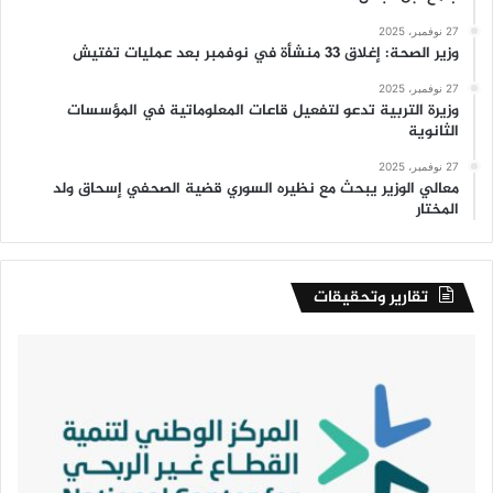
27 نوفمبر، 2025
وزير الصحة: إغلاق 33 منشأة في نوفمبر بعد عمليات تفتيش
27 نوفمبر، 2025
وزيرة التربية تدعو لتفعيل قاعات المعلوماتية في المؤسسات
الثانوية
27 نوفمبر، 2025
معالي الوزير يبحث مع نظيره السوري قضية الصحفي إسحاق ولد
المختار
تقارير وتحقيقات