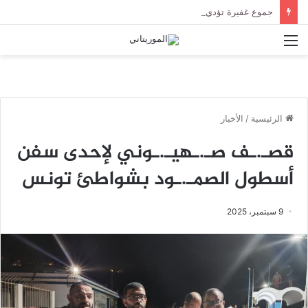
جموع غفيرة تؤدي صلاة الجنازة على الراحل الخليل ولد الطيب في جامع ابن عباس
القائمة
الرئيسية
/
الأخبار
قصـ.ـف صـ.ـهيـ.ـوني لإحدى سفن
أسطول الصمـ.ـود بشواطئ تونس
9 سبتمبر، 2025