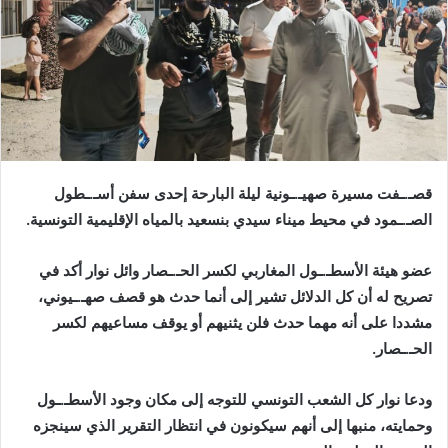
قصـ.ـفت مسيرة صهيـ.ـونية ليلة البارحة إحدى سفن أسـ.ـطول
الصـ.ـمود في محيط ميناء سيدي بنسعيد بالمياه الإقليمية التونسية.
عضو هيئة الأسطـ.ـول المغاربي لكسر الحـ.ـصار وائل نوار أكد في
تصريح له أن كل الدلائل تشير إلى أنما حدث هو قصف صهـ.ـيوني،
مشددا على أنه مهما حدث فلن يثنيهم أو يوقف مساعيهم لكسر
الحـ.ـصار.
ودعا نوار كل الشعب التونسي للتوجه إلى مكان وجود الأسطـ.ـول
وحمايته، منبها إلى أنهم سيكونون في انتظار التقرير الذي سينجزه