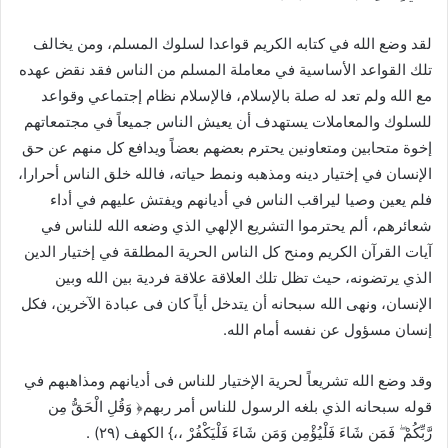
لقد وضع الله في كتابه الكريم قواعدا لسلوك المسلم، ومن يخالف
تلك القواعد الأساسية في معاملة المسلم من الناس فقد نقض عهده
مع الله ولم تعد له صلة بالإسلام، فالإسلام نظام إجتماعي وقواعد
للسلوك والمعاملات يستهدف أن يعيش الناس جميعاً في مجتمعاتهم
إخوة متحابين ومتعاونين يحترم بعضهم بعضاً ويدافع كل منهم عن حق
الإنسان في إختيار دينه ومذهبه ونمط حياته، فالله خلق الناس أحرارا،
فلم يعين وصيا ليراقب الناس في أديانهم ويفتش عليهم في أداء
شعائرهم، ألم يحترموا التشريع الإلهي الذي وضعه الله للناس في
آيات القرآن الكريم ومنح كل الناس الحرية المطلقة في إختيار الدين
الذي يرتضونه، حيث تظل تلك العلاقة علاقة فردية بين الله وبين
الإنسان، ونهى الله سبحانه أن يتدخل أياً كان فى عبادة الآخرين، فكل
إنسان مسؤول عن نفسه أمام الله.
وقد وضع الله تشريعاً لحرية الإختيار للناس فى أديانهم ومذاهبهم في
قوله سبحانه الذي بلغه الرسول للناس أمر ربهم﴿ وَقُلِ الْحَقُّ مِن
رَّبِّكُمْ ۖ فَمَن شَاءَ فَلْيُؤْمِن وَمَن شَاءَ فَلْيَكْفُرْ ،،} الكهف (٢٩) .