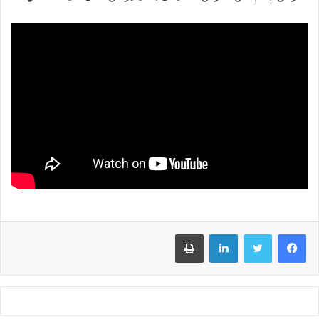
فيسبوك
تويتر
لينكدإن
طباعة