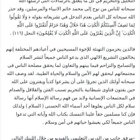
التحليل والتحريم في كل ما يتعلق بالرسالات التى أرسلها الله
سبحانه للناس من نوح إلى محمد خاتم الانبياء والمرسلين، وقد حذر
الله سبحانه كل الناس بعدم التدخل في تشريعاته بقوله ﴿ وَلَا تَقُولُوا
لِمَا تَصِفُ أَلْسِنَتُكُمُ الْكَذِبَ هَٰذَا حَلَالٌ وَهَٰذَا حَرَامٌ لِّتَفْتَرُوا عَلَى اللَّهِ
الْكَذِبَ ۚ إِنَّ الَّذِينَ يَفْتَرُونَ عَلَى اللَّهِ الْكَذِبَ لَا يُفْلِحُونَ﴾ النحل (١١٦) .
فالذين يحرمون التهنئة للإخوة المسيحيين في أعيادهم المختلفة إنهم
يخالفون التشريع الالهي الذى يدعو الناس جميعاً لنشر السلام
والتسامح والتراحم فيما بينهم والتعاون لما يحقق مصلحة الناس فى
مجتمعاتهم ليحقق لهم الأمن والسلام والحياة الطيبة، لقد وصف الله
سبحانه أولئك الذين تجرؤا على أن يشرعوا كذباً ويفترون على الله
حين يفتون فتاوى شيطانية بالتحريم تسبب الفتن والقلاقل والصدام
في المجتمعات الإنسانية ولابد من فهم رسالة الإسلام أنها رسالة
سلام لكل الناس يعلوها أحد أسماء الله الحسنى ( السلام ) ولذلك
فإن كنا مسلمين حقاً علينا التمسك بكتاب الله وآياته التي تدعوا
الناس جميعاً لكي يعيشوا حياتهم في أمن وسلام .
-مرفق جانب من الدرس التعليمى بالفيديو من خلال اللينك التالي