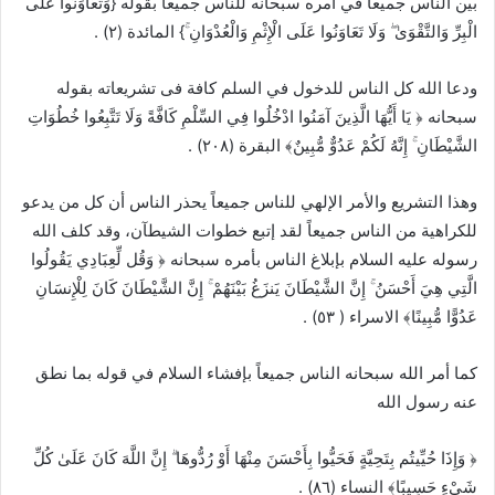
بين الناس جميعاً في أمره سبحانه للناس جميعاً بقوله {وَتَعَاوَنُوا عَلَى
الْبِرِّ وَالتَّقْوَىٰ ۖ وَلَا تَعَاوَنُوا عَلَى الْإِثْمِ وَالْعُدْوَانِ ۚ} المائدة (٢) .
ودعا الله كل الناس للدخول في السلم كافة فى تشريعاته بقوله
سبحانه ﴿ يَا أَيُّهَا الَّذِينَ آمَنُوا ادْخُلُوا فِي السِّلْمِ كَافَّةً وَلَا تَتَّبِعُوا خُطُوَاتِ
الشَّيْطَانِ ۚ إِنَّهُ لَكُمْ عَدُوٌّ مُّبِينٌ﴾ البقرة (٢٠٨) .
وهذا التشريع والأمر الإلهي للناس جميعاً يحذر الناس أن كل من يدعو
للكراهية من الناس جميعاً لقد إتبع خطوات الشيطآن، وقد كلف الله
رسوله عليه السلام بإبلاغ الناس بأمره سبحانه ﴿ وَقُل لِّعِبَادِي يَقُولُوا
الَّتِي هِيَ أَحْسَنُ ۚ إِنَّ الشَّيْطَانَ يَنزَغُ بَيْنَهُمْ ۚ إِنَّ الشَّيْطَانَ كَانَ لِلْإِنسَانِ
عَدُوًّا مُّبِينًا﴾ الاسراء ( ٥٣) .
كما أمر الله سبحانه الناس جميعاً بإفشاء السلام في قوله بما نطق
عنه رسول الله
﴿ وَإِذَا حُيِّيتُم بِتَحِيَّةٍ فَحَيُّوا بِأَحْسَنَ مِنْهَا أَوْ رُدُّوهَا ۗ إِنَّ اللَّهَ كَانَ عَلَىٰ كُلِّ
شَيْءٍ حَسِيبًا﴾ النساء (٨٦) .