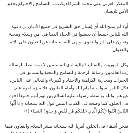
المفكر العربي على محمد الشرفاء يكتب .. التسامح والاحترام يحقق
الأمن للإنسان
أولا لم يمنح الله أي إنسان حق التشريع في جميع الأديان بل دعوة
الله للناس جميعاً أن يعيشوا في الحياة الدنيا في أمن وسلام ومحبة
وتعاون على البر والتقوى، ونهى الله سبحانه عن التعاون على الإثم
والعدوان.
وكل الموروث والتقاليد البالية لدى المسلمين لا تمت بصلة لرسالة
رب العالمين، رسالة الرحمة والتسامح والمحبة والتسابق في
الخيرات ومحاربة الكراهية والأحقاد والكبرياء والتعالي على الناس،
فكل الناس سواسية أمام الله وأمام القانون، فلا ميزة لقوم على
غيرهم، والله بواسطة رسوله عليه السلام بين لهم أنهم جميعاً إخوة
في الخلق، كما وضحه فى الكتاب المبين قول الله سبحانه ﴿ يَا أَيُّهَا
النَّاسُ اتَّقُوا رَبَّكُمُ الَّذِي خَلَقَكُم مِّن نَّفْسٍ وَاحِدَةٍ } النساء (١)
فنحن أشقاء فى الخلق، أمرنا الله سبحانه بنشر السلام والتعاون فيما