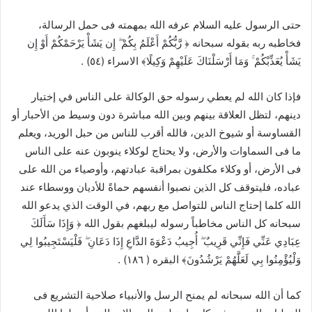
حتى الرسول عليه السلام عرفه الله بمهمته فى حمل الرسالة،
فخاطبه ربه بقوله سبحانه ﴿ رَّبُّكُمْ أَعْلَمُ بِكُمْ ۖ إِن يَشَأْ يَرْحَمْكُمْ أَوْ إِن
يَشَأْ يُعَذِّبْكُمْ ۚ وَمَا أَرْسَلْنَاكَ عَلَيْهِمْ وَكِيلًا﴾ الاسراء (٥٤) .
فإذا كان الله لم يعطي رسوله حق الوكالة على الناس في إختيار
دينهم، لتظل العلاقة بينهم وبين الله مباشرة دون وسيط من الأحبار أو
القساوسة أو شيوخ الدين، فالله أقرب للناس من حبل الوريد، ويعلم
ما فى السماوات والأرض، ولا يحتاج لوكلاء ينوبون عنه على الناس
فى الأرض، أو وكلاء مكلفون بمراقبة عبادتهم، وأوصياء من الله على
عباده، فليتوقف كل الذين نصبوا أنفسهم حماةً للأديان ووسطاء عند
الله كلما إحتاج الناس للتواصل مع ربهم، في الوقت الذي يدعو الله
سبحانه كل الناس مخاطباً رسوله ليبلغهم بقول الله ﴿ وَإِذَا سَأَلَكَ
عِبَادِي عَنِّي فَإِنِّي قَرِيبٌ ۖ أُجِيبُ دَعْوَةَ الدَّاعِ إِذَا دَعَانِ ۖ فَلْيَسْتَجِيبُوا لِي
وَلْيُؤْمِنُوا بِي لَعَلَّهُمْ يَرْشُدُونَ﴾ البقره ( ١٨٦) .
كما أن الله سبحانه لم يمنح الرسل والأنبياء صلاحية التشريع فى