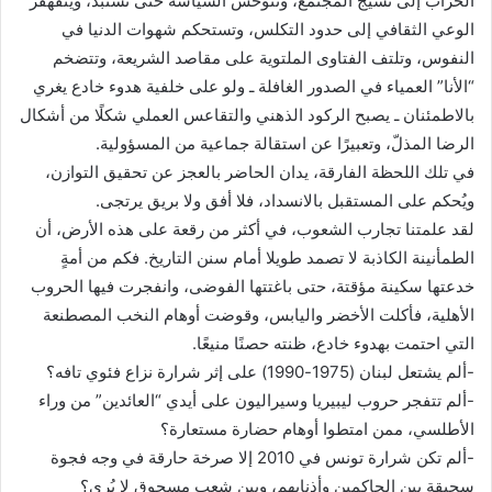
الخراب إلى نسيج المجتمع، وتتوحش السياسة حتى تستبد، ويتقهقر
الوعي الثقافي إلى حدود التكلس، وتستحكم شهوات الدنيا في
النفوس، وتلتف الفتاوى الملتوية على مقاصد الشريعة، وتتضخم
“الأنا” العمياء في الصدور الغافلة ـ ولو على خلفية هدوء خادع يغري
بالاطمئنان ـ يصبح الركود الذهني والتقاعس العملي شكلًا من أشكال
الرضا المذلّ، وتعبيرًا عن استقالة جماعية من المسؤولية.
في تلك اللحظة الفارقة، يدان الحاضر بالعجز عن تحقيق التوازن،
ويُحكم على المستقبل بالانسداد، فلا أفق ولا بريق يرتجى.
لقد علمتنا تجارب الشعوب، في أكثر من رقعة على هذه الأرض، أن
الطمأنينة الكاذبة لا تصمد طويلا أمام سنن التاريخ. فكم من أمةٍ
خدعتها سكينة مؤقتة، حتى باغتتها الفوضى، وانفجرت فيها الحروب
الأهلية، فأكلت الأخضر واليابس، وقوضت أوهام النخب المصطنعة
التي احتمت بهدوء خادع، ظنته حصنًا منيعًا.
-ألم يشتعل لبنان (1975-1990) على إثر شرارة نزاع فئوي تافه؟
-ألم تتفجر حروب ليبيريا وسيراليون على أيدي “العائدين” من وراء
الأطلسي، ممن امتطوا أوهام حضارة مستعارة؟
-ألم تكن شرارة تونس في 2010 إلا صرخة حارقة في وجه فجوة
سحيقة بين الحاكمين وأذنابهم، وبين شعب مسحوق لا يُرى؟