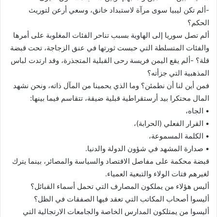
-ألم تكن ليبيا سوى مرآة لاستبداد خانق، وسعي أرعن لتوريث
الحكم؟
ألم تصل سوريا إلى الهاوية بسبب تناحر الفئات المغلوبة على أمرها
والفئات المتسلطة التي حبست ثورتها في عنق الزجاجة، تحت قبضة
قلة؟ -ألم يقع اليمن فريسة رحى القبلية المتجذرة، وقد ارتدت لباس
المذهبية التي جزأته؟
فمن أين لنا أن نطمئن؟ وما الذي يحمينا من المآل ذاته، ونحن نشهد
المال محتكرا بيد أرستقراطية قبلية ضيقة، تتقاسم فيما بينها:
• الجاه،
• القرار الفعلي (الحرابة)،
• الكلمة المسموعة،
• صدارة المشهد في شؤون الدولة والدنيا.
قبضة محكمة على مفاصل الاقتصاد والسياسة والمصائر، بينما يترك
لغيرهم فتات الولاء والتبعية العمياء.
أليس هؤلاء من يملكون المصارف التي تحمل أسماء القبائل؟
أليسوا أصحاب المكاتب التي تعقد فيها الصفقات في الظل؟
أليسوا من يمتلكون المدارس الخاصة والجامعات الارتجالية التي