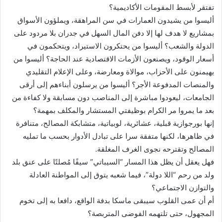
تفتقر لأبسط المقومات الأكاديمية؟
أليسوا من يشيدون العمارات في سن المراهقة، ويملؤون الأسواق
بمشاريع لا هدف لها إلا دفن المال السهل في جدران بلا مردود على
الدولة والشعب؟ أليسوا من يحتكرون الاستيراد، ويتحكمون في
أسعار الوقود، ويصنعون الأزمات الاقتصادية عند الحاجة؟ أليسوا من
يهيمنون على الأحزاب، موالاة ومعارضة، وعلى الإعلام التقليدي
والمنصات المدفوعة الأجر؟ أليسوا من يرسلون أبناءهم إلى أرقى
الجامعات، ليعودوا مباشرة إلى المناصب دون مسابقة ولا كفاءة من
بعد ما يمروا مر الكرام بوظيفتي المستشار والمكلف بمهمة؟
إنها بورجوازية قبلية، عشائرية، لوبياتية، متشابكة المصالح، متنافرة
في ظاهرها، لكنها متفقة سرا على تبادل الأدوار بحسب ما تمليه
المصالح وتقترحه نجوى الغرف المغلقة.
فهل يعقل أن يظل هذا المسار “السيباتي” سيفًا مُصلتًا على عنق بلد
ولد من رحم “اللا دولة”، فيما شعبه يتوق إلى المواطنة العادلة
والتوازن الاجتماعي؟
أم أن عمى القلوب سيبقى ماسكا بدفة الواقع، دافعا به إلى تخوم
المجهول، حتى تلتهمه الفوضى المتربصة؟