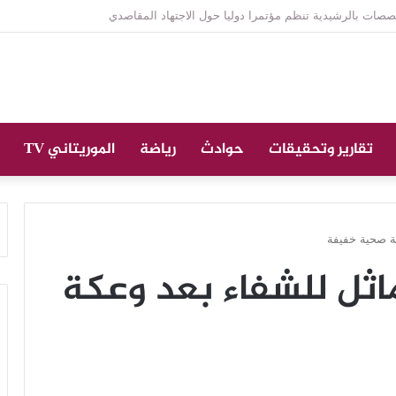
ازة على الراحل الخليل ولد الطيب في جامع ابن عباس
تقارير وتحقيقات
حوادث
رياضة
الموريتاني TV
كة صحية خفيفة
ماثل للشفاء بعد وعكة