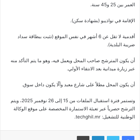
العمر بين 25 و45 سنة.
الإقامة في نواذيبو (بشهادة سكن).
أقدمية لا تقل عن 6 أشهر في نفس الموقع (تثبت ببطاقة سداد
ضريبة البلدية).
أن يكون المترشح صاحب المحل ويعمل فيه، وهو ما يتم التأكد منه
عبر زيارة ميدانية بعد الانتقاء الأولي.
أن يكون المحل مطلاً على شارع معبد وألّا يكون داخل سوق.
وتستمر فترة استقبال الملفات من 15 إلى 26 نوفمبر 2025، ويتم
الترشح حصرياً عبر تعبئة الاستمارة المخصصة على موقع الوكالة
الوطنية للتشغيل: techghil.mr.
فيسبوك
تويتر
لينكدإن
طباعة