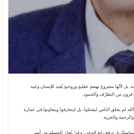
ل لأنّها مشروع نهضةٍ عقليةٍ وروحيةٍ يُعيد للإنسان وعيه
ه قرون من التطرّف والجمود.
الله لم يخلق الناس ليقتتلوا، بل ليتعارفوا ويتعاونوا في عمارة
والرحمة والحرية.
ا سياسيًا، بل ترفع راية الوعي. وعيٌ يُحرّر المسلم من أسر