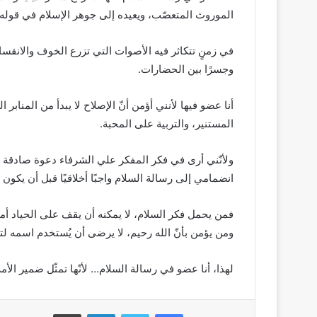
الموروث المتعصّب، ويعيده إلى جوهر الإسلام في قوله تع
في زمنٍ تتكاثر فيه الأصوات التي تزرع الخوف والانقسام
وجسرًا بين الحضارات.
أنا عضو فيها لأنني أؤمن أنّ الإصلاح لا يبدأ من المناب
المستنير، والتربية على المحبة.
ولأنّني أرى في فكر المفكر علي الشرفاء دعوة صادقة لإ
انضمامي إلى رسالة السلام واجبًا أخلاقيًا قبل أن يكون خيا
فمن يحمل فكر السلام، لا يمكنه أن يقف على الحياد أم
ومن يؤمن بأنّ الله رحيم، لا يرضى أن يُستخدم اسمه لتبر
لهذا، أنا عضو في رسالة السلام… لأنّها تمثّل ضمير ال
فيسبوك
تويتر
لينكدإن
طباعة