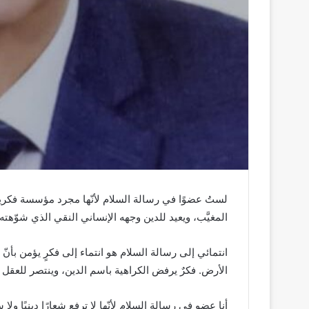
لستُ عضوًا في رسالة السلام لأنّها مجرد مؤسسة فكرية، ب
المغيَّب، ويعيد للدين وجهه الإنساني النقي الذي شوّهت
انتمائي إلى رسالة السلام هو انتماء إلى فكرٍ يؤمن بأنّ 
الأرض. فكرٌ يرفض الكراهية باسم الدين، وينتصر للعقل 
أنا عضو في رسالة السلام لأنّها لا ترفع شعارًا دينيًا ول