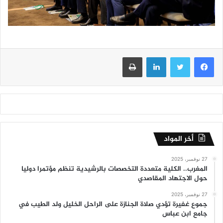
فيسبوك
تويتر
لينكدإن
طباعة
أخر المواد
27 نوفمبر، 2025
المغرب.. الكلية متعددة التخصصات بالرشيدية تنظم مؤتمرا دوليا
حول الاجتهاد المقاصدي
27 نوفمبر، 2025
جموع غفيرة تؤدي صلاة الجنازة على الراحل الخليل ولد الطيب في
جامع ابن عباس