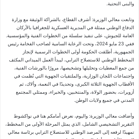
والبنى التحتية.
وتابعت معالي الوزيرة: أشرف القطاع، بالشراكة الوثيقة مع وزارة
الدفاع الوطني ممثلة في المديرية العسكرية للجغرافيا بالأركان
العامة للجيوش، على تنفيذ سلسلة من الخطوات الفنية والمؤسسية.
ففي 23 مايو 2024، وتحت الرعاية السامية لصاحب الفخامة رئيس
الجمهورية، أطلقت الحكومة أولى الخطوات الرسمية لإنجاز
المخطط الوطني للاستصلاح الترابي، ليبدأ العمل الميداني المكثف
من جمع المعطيات وتحليلها وتشخيصها، مرورًا بالورشات الفنية،
واجتماعات اللجان الوزارية، والملتقيات الجهوية التي نُظمت في
الأقطاب الجهوية الثلاثة الكبرى، وتحديدًا في النعمة، وألاك، ثم
أزويرات، بحضور الولاة، والمنتخبين، والخبراء، وممثلي المجتمع
المدني في جميع ولايات الوطن.
وأضافت معالي الوزيرة: واليوم، نعرض أمامكم هنا في نواكشوط
التقرير التشخيصي الشامل، الذي يمثل المرحلة الأولى من المخطط،
تمهيدًا لرفعه إلى المرصد الوطني للاستصلاح الترابي برئاسة معالي