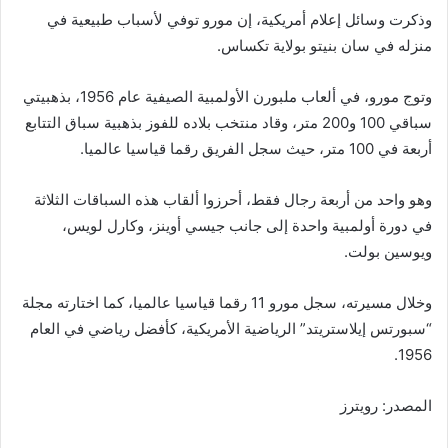
وذكرت وسائل إعلام أمريكية، إن مورو توفي لأسباب طبيعية في
منزله في سان بنيتو بولاية تكساس.
وتوج مورو، في ألعاب ملبورن الأولمبية الصيفية عام 1956، بذهبيتي
سباقي 100 و200 متر، وقاد منتخب بلاده للفوز بذهبية سباق التتابع
أربعة في 100 متر، حيث سجل الفريق رقما قياسيا عالميا.
وهو واحد من أربعة رجال فقط، أحرزوا ألقاب هذه السباقات الثلاثة
في دورة أولمبية واحدة إلى جانب جيسي أوينز، وكارل لويس،
ويوسين بولت.
وخلال مسيرته، سجل مورو 11 رقما قياسيا عالميا، كما اختارته مجلة
“سبورتس إيلاستريتد” الرياضية الأمريكية، كأفضل رياضي في العام
1956.
المصدر: رويترز