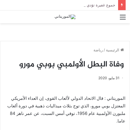
جموع غفيرة تؤدي صلاة الجنازة على الراحل الخليل ولد الطيب في جامع ابن عباس
القائمة
الرئيسية
/
رياضة
وفاة البطل الأولمبي بوبي مورو
31 مايو، 2020
الموريتاني : قال الاتحاد الدولي لألعاب القوى، إن العداء الأمريكي
المعتزل بوبي مورو، الذي توج بثلاث ميداليات ذهبية في دورة ألعاب
ملبورن الأولمبية عام 1956، توفي أمس السبت، عن عمر ناهز 84
عاما.