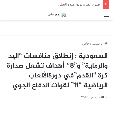
جموع غفيرة تؤدي صلاة الجنازة على الراحل الخليل ولد الطيب في جامع ابن عباس
القائمة
الرئيسية
/
خاص
السعودية : إنطلاق منافسات “اليد
والرماية” و”8″ أهداف تشعل صدارة
كرة “القدم”في دورةالألعاب
الرياضية “11” لقوات الدفاع الجوي
28 ديسمبر، 2020