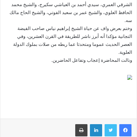
الشرقي العمري، سيدي أحمد بن العياشي سكيرج، والشيخ محمد
الحافظ العلوي، والشيخ عمر بن سعيد الفوتي، والشيخ الحاج مالك
سه.
وختم بعرض واف عن حياة الشيخ إبراهيم نياس صاحب الفيضة
التجانية مؤكدا أنه أبرز ناشر للطريقة في القرن العشرين، وفي
العصر الحديث عموما ومتحدثا عما ربطه من صلات بملوك الدولة
العلوية.
ونالت المحاضرة إعجاب وتفاعل الحاضرين.
فيسبوك
تويتر
لينكدإن
طباعة