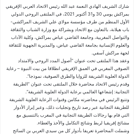
شارك الشريف الهادي النعمة عبد الله رئيس الاتحاد العربي الإفريقي
بمراكش يومي 30 و31 أكتوبر 2021، في الملتقى الروحي الدولي
الأول المنظم من طرف مؤسسة مولاي علي الشريف المراكشي-
باب هيلانة، بالتعاون مع الاتحاد وبشراكة مع وزارة الشباب والثقافة
والتواصل المغربية، وجامعة القاضي عياض بمراكش، وكلية الآداب
والعلوم الإنسانية بجامعة القاضي عياض، والمديرية الجهوية للثقافة
لجهة مراكش آسفي.
وعقد هذا الملتقى تحت عنوان “أصول المدد الروحي والامتداد
الصوفي المغربي في العمق الإفريقي انطلاقا من بيت النبوة – رعاية
الدولة العلوية الشريفة للزوايا والطرق الصوفية، نموذجا”.
وقدم رئيس الاتحاد محاضرة خلال الملتقى تحت عنوان “الطريقة
التجانية: إشعاعها العالمي برعاية الدولة العلوية الشريفة”.
وتتبع الرئيس في محاضرته مكامن وقنوات الرعاية العلوية الشريفة
للطريقة التجانية عبر رصد تاريخ وتجليات ذلك، وعبر إبراز الأدوار
التي قام بها رجالات الطريقة التجانية في المغرب بالتنسيق مع
مشائخ إفريقيا لربط وشائج التكامل والأخذ والعطاء.
وشملت المحاضرة تعريفا بأدوار كل من سيدي العربي بن السائح