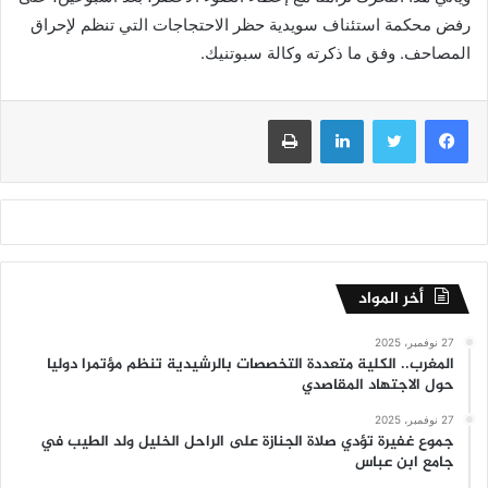
رفض محكمة استئناف سويدية حظر الاحتجاجات التي تنظم لإحراق
المصاحف. وفق ما ذكرته وكالة سبوتنيك.
فيسبوك
تويتر
لينكدإن
طباعة
أخر المواد
27 نوفمبر، 2025
المغرب.. الكلية متعددة التخصصات بالرشيدية تنظم مؤتمرا دوليا
حول الاجتهاد المقاصدي
27 نوفمبر، 2025
جموع غفيرة تؤدي صلاة الجنازة على الراحل الخليل ولد الطيب في
جامع ابن عباس