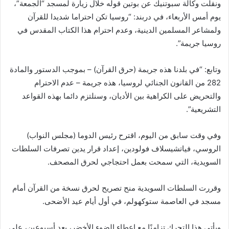
ونقلت وكالة سبوتنيك عن بوتين قوله خلال زيارة لمسجد “الجمعة”،
يوم أمس الأربعاء، في دربند: “روسيا تكن احتراما شديدا للقرآن
ولمشاعر المسلمين الدينية، وعدم احترام هذا الكتاب المقدس في
روسيا جريمة”.
وتابع: “في بلدنا هذه جريمة (حرق القرآن) – بموجب الدستور والمادة
282 من القانون الجنائي لروسيا، هذه جريمة – عدم الاحترام
والتحريض على الكراهية بين الأديان، وسنلتزم دائما بهذه القواعد
التشريعية”.
وفي وقت سابق من اليوم، اقترح رئيس الدوما (مجلس النواب)
الروسي، فياتشيسلاف فولودين، إعداد قرار يدين تصرفات السلطات
السويدية، التي سمحت بعمل احتجاجي لحرق المصحف.
وقررت السلطات السويدية منح تصريح لحرق نسخة من القرآن أمام
مسجد في العاصمة ستوكهولم، في أول أيام عيد الأضحى.
ويأتي هذا التحرك تزامنًا مع إعطاء الضوء الأخضر، بعد أسبوعين، على