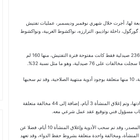
تابعة لها، أجرت خلال شهري نوفمبر وديسمبر، عمليات تفتيش
به، گورگول، داخلة نواذيبو، الترارزه، نواكشوط الغربية، ونواكشوط
وأوضحت الوزارة في بيان عبر صفحتها بالفيسبوك، أن 236 صيدلية فقط كانت مفتوحة فترة التفتيش، منها 160 لم
وأشار البيان إلى أن التفتيش أسفر عن وحود 91 مخالفة، 10 منها متعلقة بوجود أدوية منتهية الصلاحية، وقد تم سحبها
كما سجلت 32 مخالفة متعلقة بعدم كتابة الأسعار أو زيادتها، وتم إغلاق المنشأة 3 أيام، إضافة إلى 44 مخالفة متعلقة
كتتاب مسؤول فني وتوقيع عقد عمل شرعي معه.
وتم تسجيل مخالفة واحدة متعلقة بوجود أدوية مجهولة المصدر، وقد تم سحب الأدوية وإغلاق المنشأة 10 أيام، فضلا عن
ق المنشأة، ومخالفة واحدة متعلقة بشروط حفظ الدواء، وقد تعهد