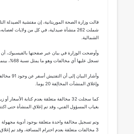
قالت وزارة الصحة الموريتانية، إن مفتشية الصيدلة ال
شملت 262 منشأة صيدلية، في كل من ولايات لعصا
الشمالية.
تسجل عليها أي مخالفات وهو ما يمثل نسبة 68%، بينما سجلت مخالفات على 76 صيدلية، وهو ما مثل نسبة 32%.
وإغلاق المنشآت المخالِفة 20 يوما.
بغياب المسؤول الفني، وقد تم إغلاق المنشأة حتى ا
3 مخالفات متعلقة بعدم احترام المسافة، وقد تم إغلا