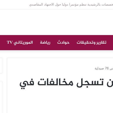
نازة على الراحل الخليل ولد الطيب في جامع ابن عباس
تقارير وتحقيقات
حوادث
رياضة
الموريتاني TV
لية
عن تسجل مخالفات في