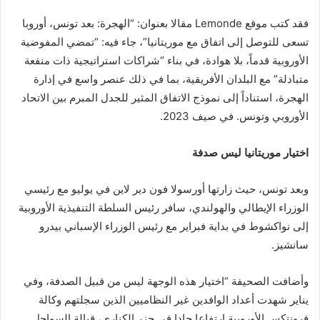
فقد كتب موقع Lemonde مقالا بعنوان: “الهجرة: بعد تونس، أوروبا
تسعى للتوصل إلى اتفاق مع موريتانيا”، جاء فيه: “تمضي المفوضية
الأوروبية قدماً، بلا هوادة، في بناء “شراكات استراتيجية ذات منفعة
متبادلة” مع البلدان الأفريقية، بما في ذلك عنصر واسع في إدارة
الهجرة، استناداً إلى نموذج الاتفاق المثير للجدل المبرم بين الاتحاد
الأوروبي وتونس. في صيف 2023.
اختيار موريتانيا ليس صدفة
وبعد تونس، حيث زارتها أورسولا فون دير لاين في يوليو مع رئيسي
الوزراء الإيطالي والهولندي، سافر رئيس السلطة التنفيذية الأوروبية
إلى نواكشوط في بداية فبراير مع رئيس الوزراء الإسباني بيدرو
سانشيز.
وأضافت الصحيفة “اختيار هذه الوجهة ليس من قبيل الصدفة، وفي
يناير شهدت أعداد الوافدين غير النظاميين الذين سجلتهم وكالة
فرونتكس الأوروبية ارتفاعا حادا في جزر الكناري، قبالة السواحل