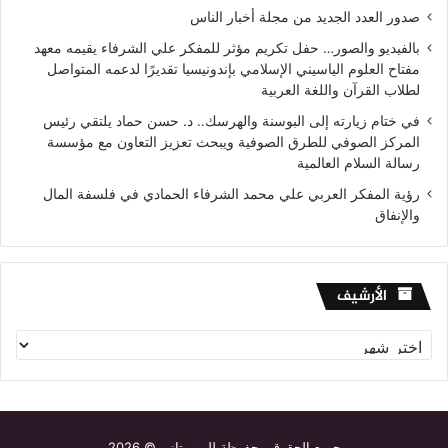
صدور العدد الجديد من مجلة أخبار الناس
بالفيديو والصور… حفل تكريم مؤثر للمفكر علي الشرفاء يقيمه معهد
مفتاح العلوم الياسيني الإسلامي بإندونيسيا تقديرًا لدعمه المتواصل
لطلاب القرآن واللغة العربية
في ختام زيارته إلى البوسنة والهرسك.. د. حسن حماد يلتقي رئيس
المركز الصوفي للطرق الصوفية ويبحث تعزيز التعاون مع مؤسسة
رسالة السلام العالمية
رؤية المفكر العربي علي محمد الشرفاء الحمادي في فلسفة المال
والإنفاق
الأرشيف
الأرشيف
جميع الحقوق محفوظة للموريتاني © 2026