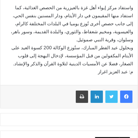
واستفاد مركز إيواء أهل غزة بالعيزرية من الحصص الغذائية، كما
استفاد منها المقيمون في دار الأيتام، ودار المسنين بنفس الحي،
إلى جانب حصص أخرى تُوزع يوميا في البلدات المختلفة كالرام،
والعيسوية، ومخيم شعفاط، والثوري، والبلدة القديمة، وسور باهر،
وسلوان، وقرية النبي صموئيل.
وبحلول عيد الفطر المبارك، ستُوزع الوكالة 200 كسوة العيد على
الأيتام المكفولين من قبل المؤسسة، لإدخال البهجة إلى قلوب
الصغار، فضلا عن الأمسيات الدينية لتلاوة القرآن والذكر والإنشاد.
م: عبد العزيز اغراز
فيسبوك
تويتر
لينكدإن
طباعة