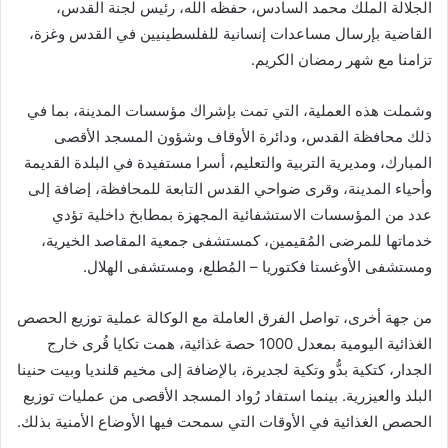
الجلالة الملك محمد السادس، حفظه الله، رئيس لجنة القدس،
القاضية بإرسال مساعدات إنسانية للفلسطينيين في القدس وغزة،
تزامنا مع شهر رمضان الكريم.
وشملت هذه العملية، التي تمت بإشراك مؤسسات المدينة، بما في
ذلك محافظة القدس، ودائرة الأوقاف وشؤون المسجد الأقصى
المبارك، ومديرية التربية والتعليم، أسرا مستفيدة في البلدة القديمة
وأحياء المدينة، وقرى ضواحي القدس التابعة للمحافظة، إضافة إلى
عدد من المؤسسات الاستشفائية المجهزة بمطابخ داخلية تؤدي
خدماتها للمرضى المُقيمين، كمستشفى جمعية المقاصد الخيرية،
ومستشفى الأوغستا فكتوريا – المُطلع، ومستشفى الهلال.
من جهة أخرى، تواصل الفرق العاملة مع الوكالة عملية توزيع الحصص
الغذائية اليومية بمعدل 1000 حصة غذائية، همت تكايا قُرى خارج
الجدار، كتكية بدُّو وتكية لجديرة، بالإضافة إلى مخيم قلنديا وبيت حنينا
البلد والعيزرية. بينما استفاد رُواد المسجد الأقصى من عمليات توزيع
الحصص الغذائية في الأوقات التي سمحت فيها الأوضاع الأمنية بذلك.